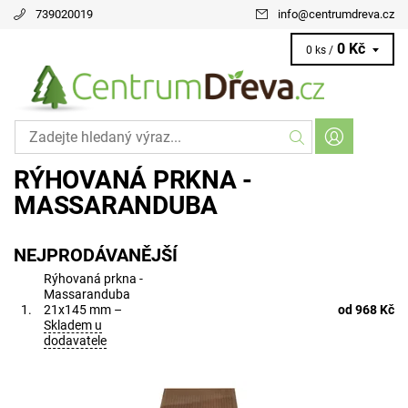
739020019
info
@
centrumdreva.cz
0 Kč
0 ks /
RÝHOVANÁ PRKNA -
MASSARANDUBA
NEJPRODÁVANĚJŠÍ
Rýhovaná prkna -
Massaranduba
1.
21x145 mm
–
od 968 Kč
Skladem u
dodavatele
rozměr 21x145 mm délky 2,15 - 3,95 m (delší na dotaz)
provedení jemné rýhování/hladké pokud máte nákres, pošlete