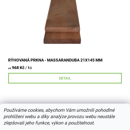
nám je...
RÝHOVANÁ PRKNA - MASSARANDUBA 21X145 MM
968 Kč
/ ks
od
DETAIL
Používáme cookies, abychom Vám umožnili pohodlné
prohlížení webu a díky analýze provozu webu neustále
zlepšovali jeho funkce, výkon a použitelnost.
2026 © centrumdreva.cz, všechna práva vyhrazena
Upravit