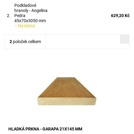
Podkladové
hranoly - Angelina
2.
Pedra
629,20 Kč
45x70x3050 mm
–
Na dotaz
2
položek celkem
rozměr 21x145 mm dostupné délky 2,45 / 3,05 / 3,35 m (další
na dotaz) provedení oboustranně hladké pokud máte zájem o...
HLADKÁ PRKNA - GARAPA 21X145 MM