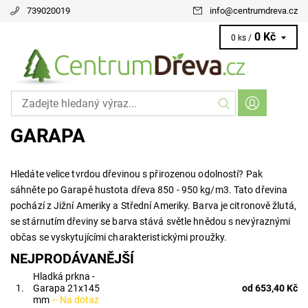
739020019
info
@
centrumdreva.cz
0 Kč
0 ks /
GARAPA
Hledáte velice tvrdou dřevinou s přirozenou odolností? Pak
sáhněte po Garapě hustota dřeva 850 - 950 kg/m3. Tato dřevina
pochází z Jižní Ameriky a Střední Ameriky. Barva je citronově žlutá,
se stárnutím dřeviny se barva stává světle hnědou s nevýraznými
občas se vyskytujícími charakteristickými proužky.
NEJPRODÁVANĚJŠÍ
Hladká prkna -
1.
Garapa 21x145
od 653,40 Kč
mm
–
Na dotaz