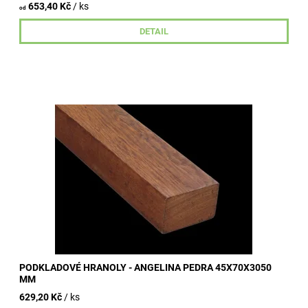
653,40 Kč
/ ks
od
DETAIL
hoblovaný podkladový hranol z exotické dřeviny hustota
dřeviny 850 - 960 kg/m3 rozměry 45x70x3050 mm 151,-
Kč/bm s dph
PODKLADOVÉ HRANOLY - ANGELINA PEDRA 45X70X3050
MM
629,20 Kč
/ ks