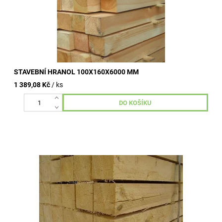
STAVEBNÍ HRANOL 100X160X6000 MM
1 389,08 Kč
/ ks
Stavební hranoly omítané, nehoblované, vzduchosuché.
Kvalitní dřevo od dlouhodobě ověřených výrobních závodů.
Široké využití ve...