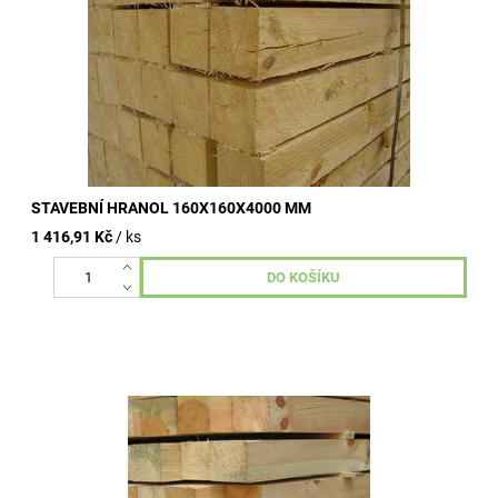
STAVEBNÍ HRANOL 160X160X4000 MM
1 416,91 Kč
/ ks
Stavební hranoly omítané, nehoblované, vzduchosuché.
Kvalitní dřevo od dlouhodobě ověřených výrobních závodů.
Široké využití ve...