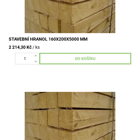
STAVEBNÍ HRANOL 160X200X5000 MM
2 214,30 Kč
/ ks
Stavební hranoly omítané, nehoblované, vzduchosuché.
Kvalitní dřevo od dlouhodobě ověřených výrobních závodů.
Široké využití ve...