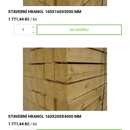
STAVEBNÍ HRANOL 160X160X5000 MM
1 771,44 Kč
/ ks
Stavební hranoly omítané, nehoblované, vzduchosuché.
Kvalitní dřevo od dlouhodobě ověřených výrobních závodů.
Široké využití ve...
STAVEBNÍ HRANOL 160X200X4000 MM
1 771,44 Kč
/ ks