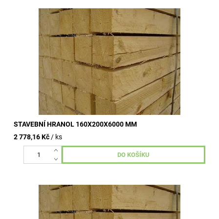
Stavební hranoly omítané, nehoblované, vzduchosuché.
Kvalitní dřevo od dlouhodobě ověřených výrobních závodů.
Široké využití ve...
STAVEBNÍ HRANOL 160X200X6000 MM
2 778,16 Kč
/ ks
Stavební hranoly omítané, nehoblované, vzduchosuché.
Kvalitní dřevo od dlouhodobě ověřených výrobních závodů.
Široké využití ve...