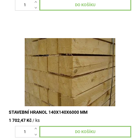
Stavební hranoly omítané, nehoblované, vzduchosuché.
Kvalitní dřevo od dlouhodobě ověřených výrobních závodů.
Široké využití ve...
STAVEBNÍ HRANOL 140X140X6000 MM
1 702,47 Kč
/ ks