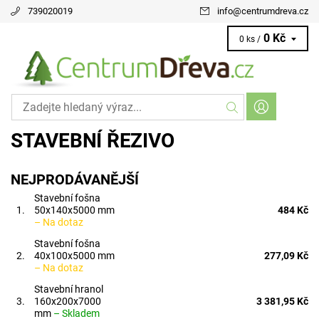
739020019
info
@
centrumdreva.cz
0 Kč
0 ks /
STAVEBNÍ ŘEZIVO
NEJPRODÁVANĚJŠÍ
Stavební fošna
1.
50x140x5000 mm
484 Kč
–
Na dotaz
Stavební fošna
2.
40x100x5000 mm
277,09 Kč
–
Na dotaz
Stavební hranol
3.
160x200x7000
3 381,95 Kč
mm
–
Skladem