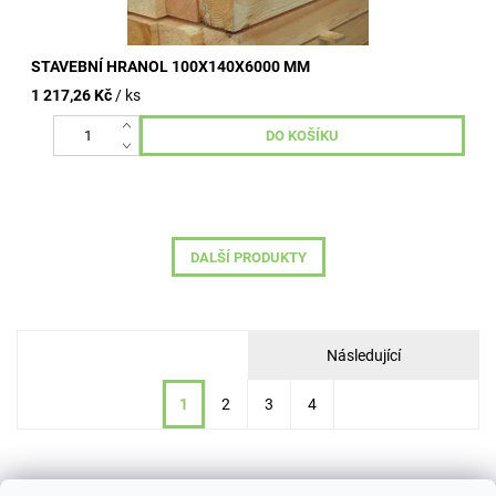
STAVEBNÍ HRANOL 100X140X6000 MM
1 217,26 Kč
/ ks
DALŠÍ PRODUKTY
Následující
1
2
3
4