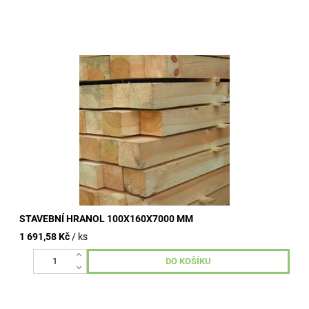
Stavební hranoly omítané, nehoblované, vzduchosuché.
Kvalitní dřevo od dlouhodobě ověřených výrobních závodů.
Široké využití ve...
STAVEBNÍ HRANOL 100X160X7000 MM
1 691,58 Kč
/ ks