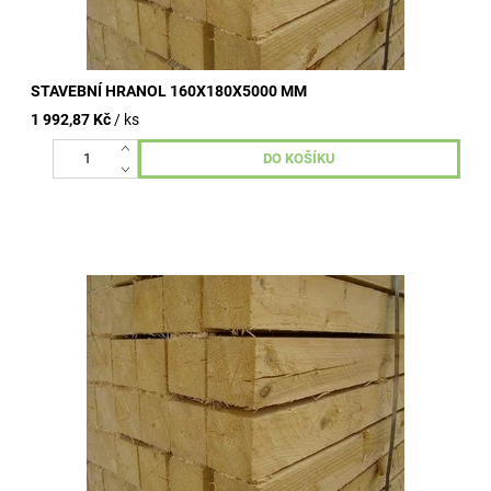
STAVEBNÍ HRANOL 160X180X5000 MM
1 992,87 Kč
/ ks
Stavební hranoly omítané, nehoblované, vzduchosuché.
Kvalitní dřevo od dlouhodobě ověřených výrobních závodů.
Široké využití ve...