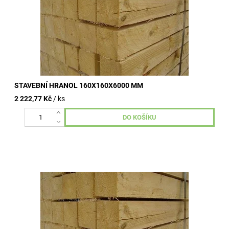
STAVEBNÍ HRANOL 160X160X6000 MM
2 222,77 Kč
/ ks
Stavební hranoly omítané, nehoblované, vzduchosuché.
Kvalitní dřevo od dlouhodobě ověřených výrobních závodů.
Široké využití ve...