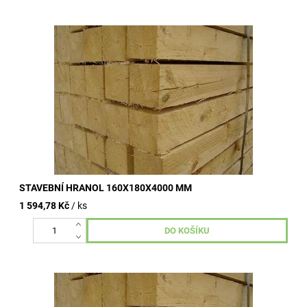
Stavební hranoly omítané, nehoblované, vzduchosuché.
Kvalitní dřevo od dlouhodobě ověřených výrobních závodů.
Široké využití ve...
STAVEBNÍ HRANOL 160X180X4000 MM
1 594,78 Kč
/ ks
Stavební hranoly omítané, nehoblované, vzduchosuché.
Kvalitní dřevo od dlouhodobě ověřených výrobních závodů.
Široké využití ve...