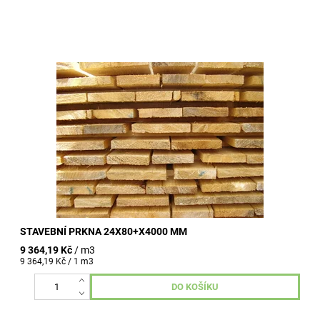
prkna jsou netříděná v různých šířkách v rozmezí od 80 - 150
mm nákup možný od 0,1 m3 (upřesněte do objednávky)
uvedená cena...
STAVEBNÍ PRKNA 24X80+X4000 MM
9 364,19 Kč
/ m3
9 364,19 Kč / 1 m3