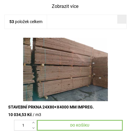
Zobrazit více
53
položek celkem
prkna jsou netříděná v různých šířkách v rozmezí od 80 - 150
mm nákup možný od 0,1 m3 (upřesněte do objednávky)
uvedená cena...
STAVEBNÍ PRKNA 24X80+X4000 MM IMPREG.
10 034,53 Kč
/ m3