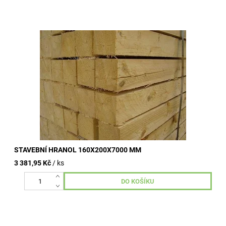
Stavební hranoly omítané, nehoblované, vzduchosuché.
Kvalitní dřevo od dlouhodobě ověřených výrobních závodů.
Široké využití ve...
STAVEBNÍ HRANOL 160X200X7000 MM
3 381,95 Kč
/ ks