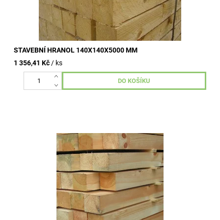
STAVEBNÍ HRANOL 140X140X5000 MM
1 356,41 Kč
/ ks
Stavební hranoly omítané, nehoblované, vzduchosuché.
Kvalitní dřevo od dlouhodobě ověřených výrobních závodů.
Široké využití ve...