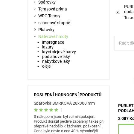
Spárovky
PURL
Terasová prkna
doda
3.
WPC Terasy
Teras
schodové stupně
Plotovky
Nátěrové hmoty
impregnace
Řadit dl
lazury
krycí olejové barvy
podlahové laky
nábytkové laky
Základní
oleje
přípravu
povrchu
vrchních
POSLEDNÍ HODNOCENÍ PRODUKTŮ
Spárovka SMRKOVÁ 28x300 mm
PURLET
|
PODLAH
S nákupem jsem byl velmi spokojen.
2 087 K
Produkt dorazil pečlivě zabalený, takže při
přepravě nedošlo k žádnému poškození.
Cena byla navíc o cca 40 % výhodnější