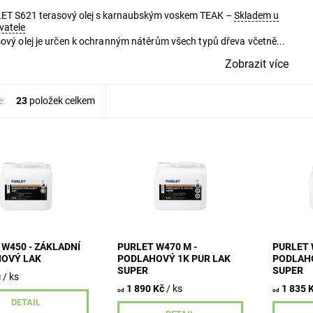
ET S621 terasový olej s karnaubským voskem TEAK
–
Skladem u
vatele
ový olej je určen k ochranným nátěrům všech typů dřeva včetně...
Zobrazit více
e:
23
položek celkem
 podlahový lak pro
Jednosložkový
Jednoslo
 a optimalizaci
polyuretanový lak na vodní
polyureta
 před nanesením
bázi pro středně a silně
bázi pro 
 laků.
namáhané dřevěné podlahy
namáhané
v interiérech. Vhodný pro
v interié
exotická a...
exotická a
 W450 - ZÁKLADNÍ
PURLET W470 M -
PURLET 
OVÝ LAK
PODLAHOVÝ 1K PUR LAK
PODLAHO
SUPER
SUPER
č
/ ks
1 890 Kč
/ ks
1 835 
od
od
DETAIL