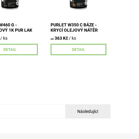
ro exotická a
dřeva.
W460 G -
PURLET W350 C BÁZE -
VÝ 1K PUR LAK
KRYCÍ OLEJOVÝ NÁTĚR
/ ks
363 Kč
/ ks
od
DETAIL
DETAIL
Následující