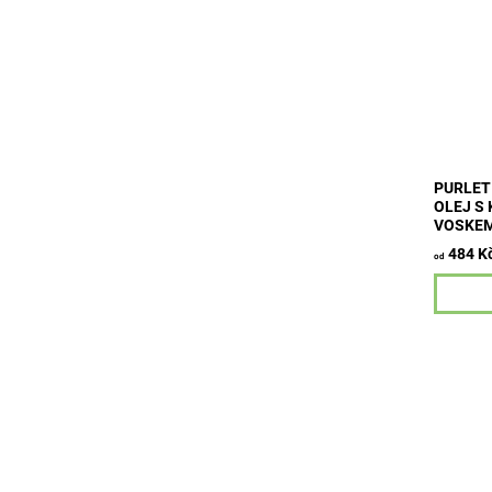
Terasový 
ochrann
typů dře
dřevin, 
povětrno
PURLET
OLEJ S
VOSKE
484 K
od
Jednosl
vodní bá
středně
podlahy 