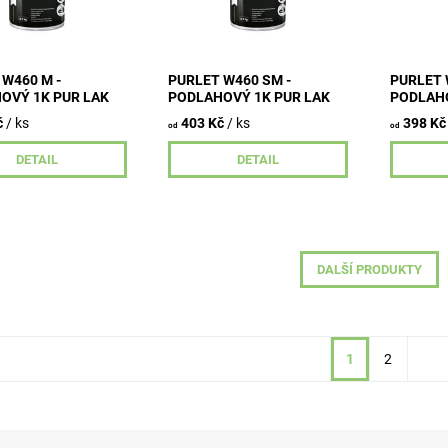
ro exotická a
Vhodný pro exotická a
Vhodný p
světlá...
světlá...
 W460 M -
PURLET W460 SM -
PURLET 
OVÝ 1K PUR LAK
PODLAHOVÝ 1K PUR LAK
PODLAHO
č
/ ks
403 Kč
/ ks
398 Kč
od
od
DETAIL
DETAIL
DALŠÍ PRODUKTY
1
2