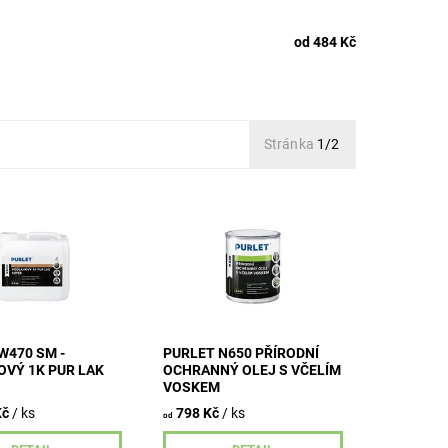
od 484 Kč
Stránka
1/2
žkový
Přírodní ochranný olej je
nový lak na vodní
určen k ochranným nátěrům
středně a silně
všech typů dřeva včetně
 dřevěné podlahy
tropických dřevin,
rech. Vhodný pro
vystaveného povětrnostním
...
vlivům...
W470 SM -
PURLET N650 PŘÍRODNÍ
VÝ 1K PUR LAK
OCHRANNÝ OLEJ S VČELÍM
VOSKEM
Kč
/ ks
798 Kč
/ ks
od