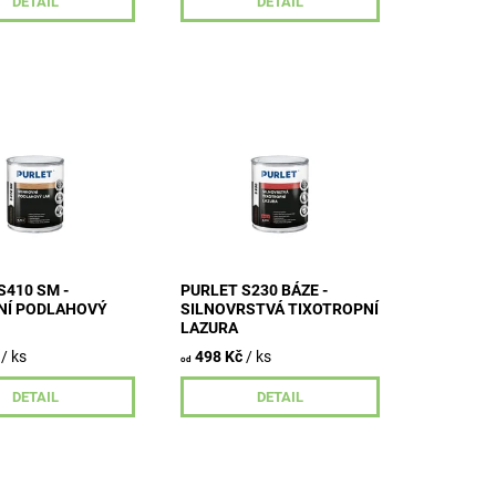
DETAIL
DETAIL
entní ochranný lak
Lazura je určena k
 vrchním nátěrům
dlouhodobým ochranným
evotřísky či korku ve
barevným,
 i vnitřním
polotransparentním nátěrům
.
měkkého i tvrdého dřeva
vystaveného
povětrnostním...
S410 SM -
PURLET S230 BÁZE -
NÍ PODLAHOVÝ
SILNOVRSTVÁ TIXOTROPNÍ
LAZURA
/ ks
498 Kč
/ ks
od
DETAIL
DETAIL