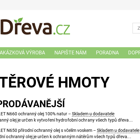
AKÁZKOVÁ VÝROBA
NAPIŠTE NÁM
PORADNA
DOP
TĚROVÉ HMOTY
PRODÁVANĚJŠÍ
ET N660 ochranný olej 100% natur
–
Skladem u dodavatele
nný olej je určen k vytvoření hydrofobní ochrany všech typů dřeva...
T N650 přírodní ochranný olej s včelím voskem
–
Skladem u dodavatele
dní ochranný olej je určen k ochranným nátěrům všech typů dřeva...