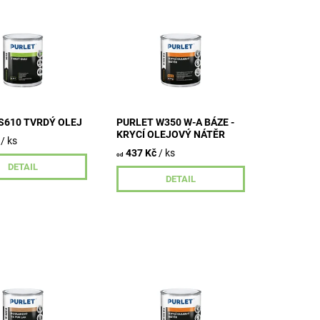
ntní ochranný olej
Produkt určený pro krycí
m nátěrům všech
povrchovou úpravu
ndardně
dřevěných materiálů,
ých dřevin včetně
zachovávající kresbu, reliéf
opických v
dřeva.
h.
S610 TVRDÝ OLEJ
PURLET W350 W-A BÁZE -
KRYCÍ OLEJOVÝ NÁTĚR
/ ks
437 Kč
/ ks
od
DETAIL
DETAIL
žkový PUR lak na
Produkt určený pro krycí
i pro normální a
povrchovou úpravu
namáhané dřevěné
dřevěných materiálů,
 interiérech.
zachovávající kresbu, reliéf