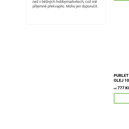
než v běžných hobbymarketech, což mě
příjemně překvapilo. Mohu jen doporučit.
Ochranný
vytvořen
ochrany
včetně t
vystave
povětrno
PURLET
OLEJ 1
777 K
od