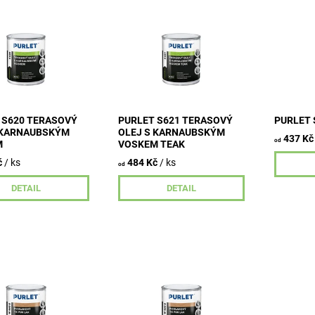
olej je určen k
Terasový olej je určen k
Transpare
ým nátěrům všech
ochranným nátěrům všech
k vrchní
va včetně tropických
typů dřeva včetně tropických
typů sta
vystaveného
dřevin, vystaveného
používan
stním vlivům i k...
povětrnostním vlivům i k...
dřevin tr
interiérec
 S620 TERASOVÝ
PURLET S621 TERASOVÝ
PURLET 
 KARNAUBSKÝM
OLEJ S KARNAUBSKÝM
437 Kč
od
M
VOSKEM TEAK
č
/ ks
484 Kč
/ ks
od
DETAIL
DETAIL
ožkový PUR lak na
Jednosložkový PUR lak na
Jednoslo
zi pro normální a
vodní bázi pro normální a
vodní báz
 namáhané dřevěné
středně namáhané dřevěné
středně 
v interiérech.
podlahy v interiérech.
podlahy v