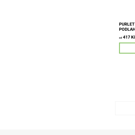
Vhodný p
světlá...
PURLET
PODLAH
417 K
od