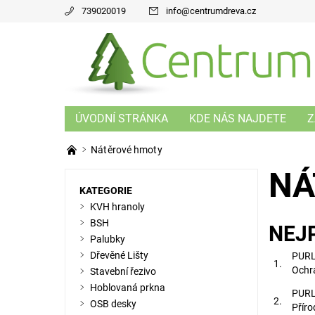
739020019
info
@
centrumdreva.cz
ÚVODNÍ STRÁNKA
KDE NÁS NAJDETE
Z
Nátěrové hmoty
NÁ
KATEGORIE
KVH hranoly
BSH
NEJ
Palubky
Dřevěné Lišty
PURL
1.
Ochra
Stavební řezivo
Hoblovaná prkna
PURLE
2.
OSB desky
Příro