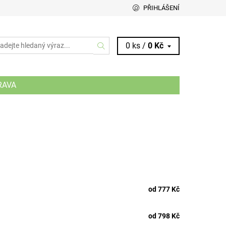
PŘIHLÁŠENÍ
0 ks /
0 Kč
RAVA
od 777 Kč
od 798 Kč