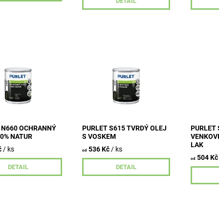
DETAIL
 olej je určen k
Transparentní ochranný olej
Transpar
í hydrofobní
s voskem k vrchním nátěrům
určený k
 všech typů dřeva
všech typů standardně
dřeva, dř
ropických dřevin
používaných dřevin včetně
venkovním
ného
dřevin tropických v...
prostředí
stním...
 N660 OCHRANNÝ
PURLET S615 TVRDÝ OLEJ
PURLET 
00% NATUR
S VOSKEM
VENKOV
LAK
č
/ ks
536 Kč
/ ks
od
504 Kč
od
DETAIL
DETAIL