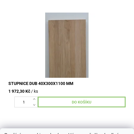
průběžná | FIX dub tloušťka 40 mm šířka 300 mm délka 1100
mm kvalita A/B schodišťové stupně Vám můžeme také vyrobit
dle...
STUPNICE DUB 40X300X1100 MM
1 972,30 Kč
/ ks