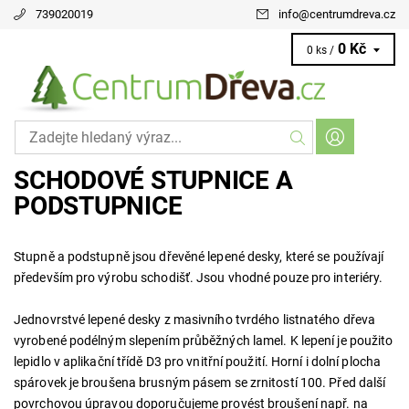
739020019
info
@
centrumdreva.cz
0 Kč
0 ks /
SCHODOVÉ STUPNICE A
PODSTUPNICE
Stupně a podstupně jsou dřevěné lepené desky, které se používají
především pro výrobu schodišť. Jsou vhodné pouze pro interiéry.
Jednovrstvé lepené desky z masivního tvrdého listnatého dřeva
vyrobené podélným slepením průběžných lamel. K lepení je použito
lepidlo v aplikační třídě D3 pro vnitřní použití. Horní i dolní plocha
spárovek je broušena brusným pásem se zrnitostí 100. Před další
povrchovou úpravou doporučujeme provést broušení např. na