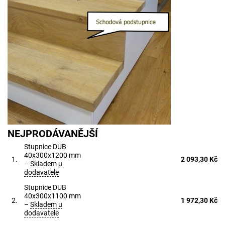
NEJPRODÁVANĚJŠÍ
Stupnice DUB
40x300x1200 mm
1.
2 093,30 Kč
–
Skladem u
dodavatele
Stupnice DUB
40x300x1100 mm
2.
1 972,30 Kč
–
Skladem u
dodavatele