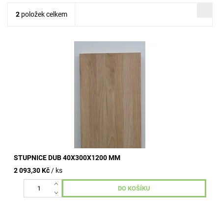
2
položek celkem
průběžná | FIX dub tloušťka 40 mm šířka 300 mm délka 1200
mm kvalita A/B
STUPNICE DUB 40X300X1200 MM
2 093,30 Kč
/ ks