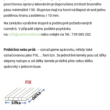
povrchovou úpravu lakováním je doporučena zrnitost brusného
pásu minimálně 150. Stupnice mají na horní nášlapné straně jednu
podélnou hranu zaoblenou r 10 mm.
Na zakázku vyrábíme stupně a podstupně požadovaných
rozměrů.
V případě zájmu pošlete poptávku
na:
info@centrumdreva
nebo volejte na Tel.: 739 083 202
Průběžná nebo průb
. – označujeme spárovku, někdy také
označovanou jako FIX, ...fixní tzn. že jednotlivé lamely jsou od šířky
slepeny natupo a od délky lamela probíhá přes celou délku
spárovky v jednom kuse.