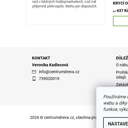
než v běžných hobbymarketech, což mě
KRYCÍ 
příjemně překvapilo. Mohu jen doporučit.
437 K
od
KONTAKT
DŮLEŽ
Veronika Kadlecová
O nák
info
@
centrumdreva.cz
Prohlá
údajů
739020019
Zakáz
Obcho
Používáme c
webu a díky
funkce, výko
2026 © centrumdreva.cz, všechna práva vyhrazena
Upr
NASTAVE