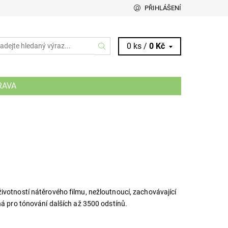
PŘIHLÁŠENÍ
0 ks /
0 Kč
RAVA
ivotností nátěrového filmu, nežloutnoucí, zachovávající
ná pro tónování dalších až 3500 odstínů.