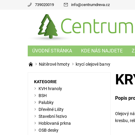
739020019
info
@
centrumdreva.cz
ÚVODNÍ STRÁNKA
KDE NÁS NAJDETE
Z
Nátěrové hmoty
krycí olejové barvy
KR
KATEGORIE
KVH hranoly
BSH
Popis pr
Palubky
Dřevěné Lišty
Olejový ná
Stavební řezivo
kresbu, re
Hoblovaná prkna
OSB desky