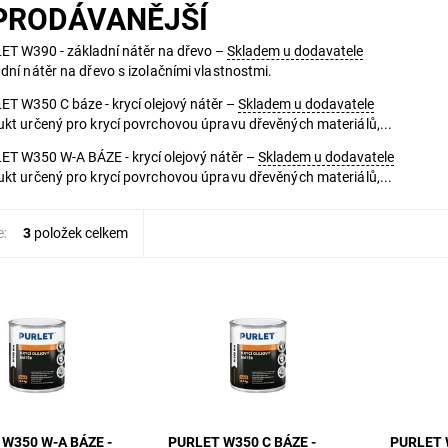
PRODÁVANĚJŠÍ
ET W390 - základní nátěr na dřevo
–
Skladem u dodavatele
dní nátěr na dřevo s izolačními vlastnostmi.
T W350 C báze - krycí olejový nátěr
–
Skladem u dodavatele
kt určený pro krycí povrchovou úpravu dřevěných materiálů,...
T W350 W-A BÁZE - krycí olejový nátěr
–
Skladem u dodavatele
kt určený pro krycí povrchovou úpravu dřevěných materiálů,...
e:
3
položek celkem
určený pro krycí
Produkt určený pro krycí
Základní 
vou úpravu
povrchovou úpravu
izolačním
h materiálů,
dřevěných materiálů,
ající kresbu, reliéf
zachovávající kresbu, reliéf
dřeva.
W350 W-A BÁZE -
PURLET W350 C BÁZE -
PURLET 