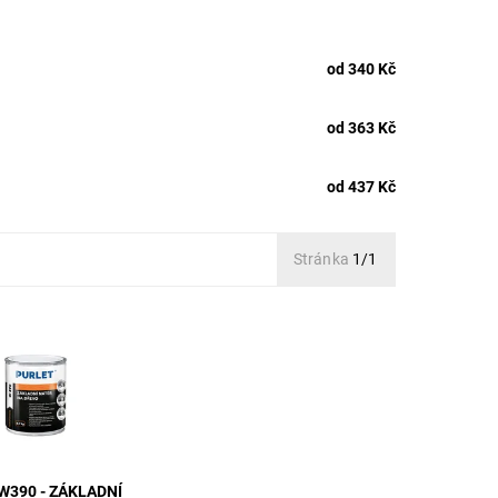
od 340 Kč
od 363 Kč
od 437 Kč
Stránka
1/1
nátěr na dřevo s
i vlastnostmi.
W390 - ZÁKLADNÍ