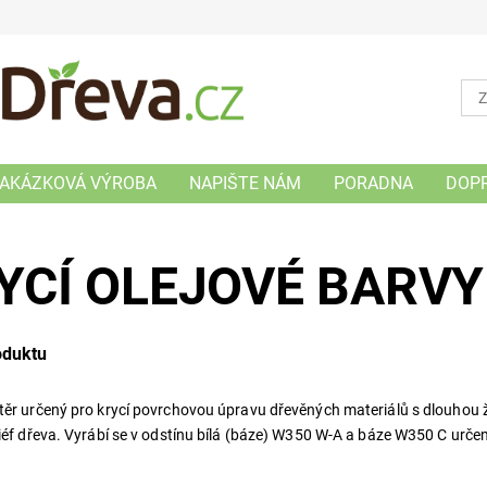
AKÁZKOVÁ VÝROBA
NAPIŠTE NÁM
PORADNA
DOP
YCÍ OLEJOVÉ BARVY
oduktu
těr určený pro krycí povrchovou úpravu dřevěných materiálů s dlouhou ž
liéf dřeva. Vyrábí se v odstínu bílá (báze) W350 W-A a báze W350 C urče