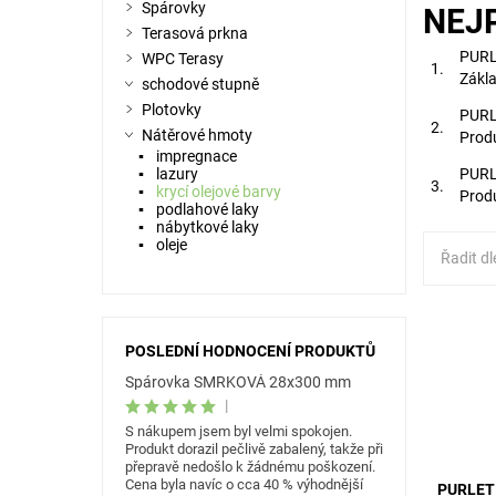
Spárovky
NEJ
Terasová prkna
PURL
WPC Terasy
1.
Zákla
schodové stupně
Plotovky
PURLE
2.
Nátěrové hmoty
Produ
impregnace
lazury
PURLE
3.
krycí olejové barvy
Produ
podlahové laky
nábytkové laky
oleje
Řadit dl
Produkt 
povrcho
POSLEDNÍ HODNOCENÍ PRODUKTŮ
dřevěnýc
Spárovka SMRKOVÁ 28x300 mm
zachováv
dřeva.
|
S nákupem jsem byl velmi spokojen.
Produkt dorazil pečlivě zabalený, takže při
přepravě nedošlo k žádnému poškození.
Cena byla navíc o cca 40 % výhodnější
PURLET 