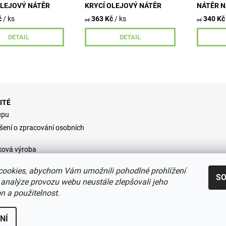
OLEJOVÝ NÁTĚR
KRYCÍ OLEJOVÝ NÁTĚR
NÁTĚR N
č
/ ks
363 Kč
/ ks
340 Kč
od
od
DETAIL
DETAIL
ITÉ
upu
šení o zpracování osobních
ková výroba
dní podmínky
ookies, abychom Vám umožnili pohodlné prohlížení
S
 analýze provozu webu neustále zlepšovali jeho
n a použitelnost.
avit nastavení cookies
NÍ