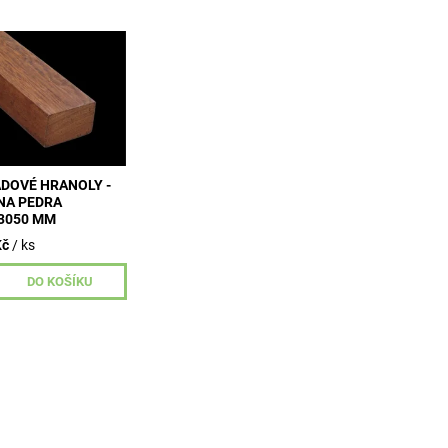
ný podkladový
 exotické dřeviny
dřeviny 850 - 960
ozměry 45x70x3050
- Kč/bm s dph
DOVÉ HRANOLY -
NA PEDRA
3050 MM
Kč
/ ks