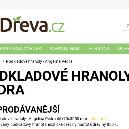
AKÁZKOVÁ VÝROBA
NAPIŠTE NÁM
PORADNA
DOP
a
Podkladové hranoly - Angelina Pedra
DKLADOVÉ HRANOLY
DRA
PRODÁVANĚJŠÍ
ladové hranoly - Angelina Pedra 45x70x3050 mm
–
Na dotaz
vaný podkladový hranol z exotické dřeviny hustota dřeviny 850 -...