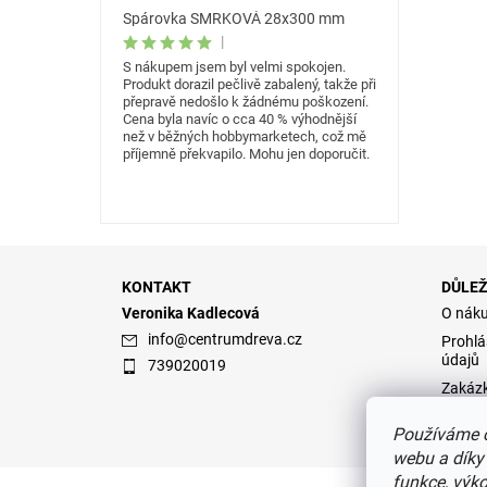
Spárovka SMRKOVÁ 28x300 mm
|
S nákupem jsem byl velmi spokojen.
Produkt dorazil pečlivě zabalený, takže při
přepravě nedošlo k žádnému poškození.
Cena byla navíc o cca 40 % výhodnější
než v běžných hobbymarketech, což mě
příjemně překvapilo. Mohu jen doporučit.
KONTAKT
DŮLEŽ
Veronika Kadlecová
O nák
info
@
centrumdreva.cz
Prohlá
údajů
739020019
Zakáz
Obcho
Používáme c
webu a díky
funkce, výko