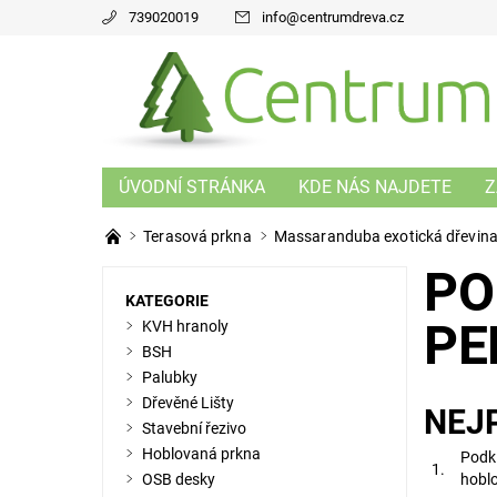
739020019
info
@
centrumdreva.cz
ÚVODNÍ STRÁNKA
KDE NÁS NAJDETE
Z
Terasová prkna
Massaranduba exotická dřevin
PO
KATEGORIE
PE
KVH hranoly
BSH
Palubky
Dřevěné Lišty
NEJ
Stavební řezivo
Hoblovaná prkna
Podk
1.
OSB desky
hoblo