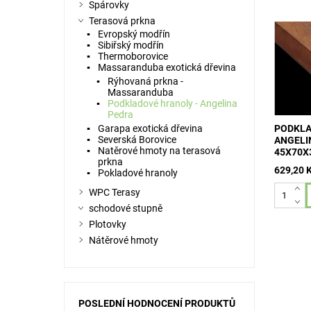
Spárovky
Terasová prkna
hoblova
Evropský modřín
hranol z
Sibiřský modřín
hustota 
Thermoborovice
kg/m3 r
Massaranduba exotická dřevina
mm 151,
Rýhovaná prkna -
Massaranduba
Podkladové hranoly - Angelina
Pedra
Garapa exotická dřevina
PODKLA
Severská Borovice
ANGELI
Natěrové hmoty na terasová
45X70X
prkna
629,20 
Pokladové hranoly
WPC Terasy
schodové stupně
Plotovky
Nátěrové hmoty
POSLEDNÍ HODNOCENÍ PRODUKTŮ