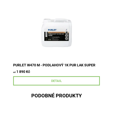
Jednosložkový polyuretanový lak na vodní bázi pro
středně a silně namáhané dřevěné podlahy v
interiérech. Vhodný pro exotická a...
PURLET W470 M - PODLAHOVÝ 1K PUR LAK SUPER
1 890 Kč
od
DETAIL
PODOBNÉ PRODUKTY