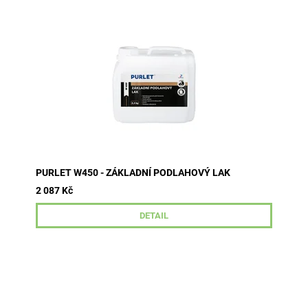
Základní podlahový lak pro přípravu a optimalizaci
povrchu před nanesením vrchních laků.
PURLET W450 - ZÁKLADNÍ PODLAHOVÝ LAK
2 087 Kč
DETAIL
Vodouředitelná, uretanizovaná tenkovrstvá lazura.