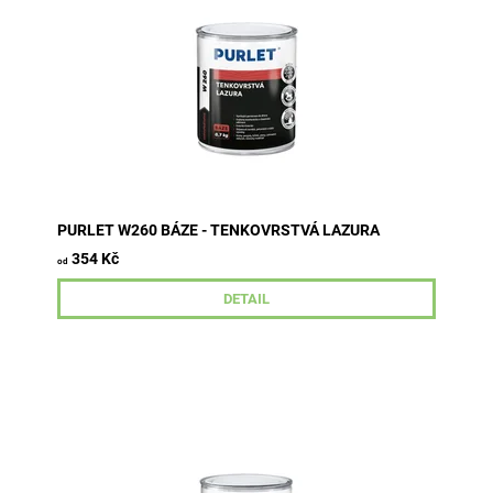
PURLET W260 BÁZE - TENKOVRSTVÁ LAZURA
354 Kč
od
DETAIL
Lazura je určena k dlouhodobým ochranným
barevným, polotransparentním nátěrům měkkého i
tvrdého dřeva vystaveného povětrnostním...