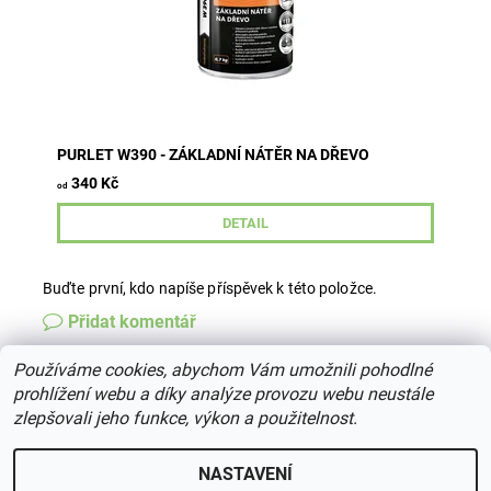
PURLET W390 - ZÁKLADNÍ NÁTĚR NA DŘEVO
340 Kč
od
DETAIL
Buďte první, kdo napíše příspěvek k této položce.
Přidat komentář
Používáme cookies, abychom Vám umožnili pohodlné
prohlížení webu a díky analýze provozu webu neustále
zlepšovali jeho funkce, výkon a použitelnost.
2026 © centrumdreva.cz, všechna práva vyhrazena
Upravit
nastavení cookies
NASTAVENÍ
Vytvořil Shoptet