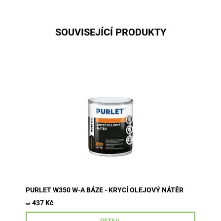
SOUVISEJÍCÍ PRODUKTY
Produkt určený pro krycí povrchovou úpravu dřevěných
materiálů, zachovávající kresbu, reliéf dřeva.
PURLET W350 W-A BÁZE - KRYCÍ OLEJOVÝ NÁTĚR
437 Kč
od
DETAIL