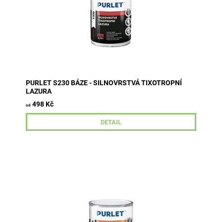
PURLET S230 BÁZE - SILNOVRSTVÁ TIXOTROPNÍ
LAZURA
498 Kč
od
DETAIL
Základní nátěr na dřevo s izolačními vlastnostmi.