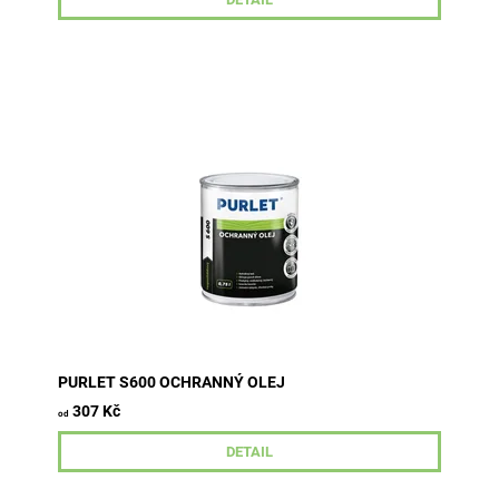
Ochranný olej je určen k ošetření a vytvoření kvalitní
hydrofobní ochrany měkkého i tvrdého dřeva
vystaveného povětrnostním...
PURLET S600 OCHRANNÝ OLEJ
307 Kč
od
DETAIL