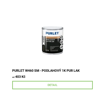
Jednosložkový PUR lak na vodní bázi pro normální a
středně namáhané dřevěné podlahy v interiérech.
Vhodný pro exotická a světlá...
PURLET W460 SM - PODLAHOVÝ 1K PUR LAK
403 Kč
od
DETAIL