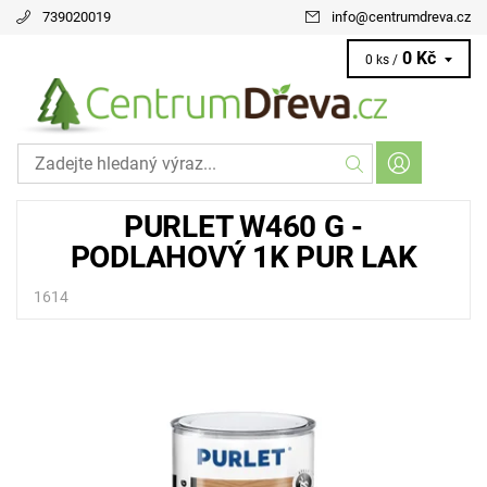
739020019
info
@
centrumdreva.cz
0 Kč
0 ks /
PURLET W460 G -
PODLAHOVÝ 1K PUR LAK
1614