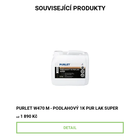
SOUVISEJÍCÍ PRODUKTY
Jednosložkový polyuretanový lak na vodní bázi pro
středně a silně namáhané dřevěné podlahy v
interiérech. Vhodný pro exotická a...
PURLET W470 M - PODLAHOVÝ 1K PUR LAK SUPER
1 890 Kč
od
DETAIL