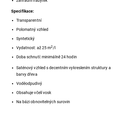
zahradní nábytek
Specifikace:
Transparentní
Polomatný vzhled
Syntetický
2
Vydatnost: až 25 m
/l
Doba schnutí: minimálně 24 hodin
Saténový vzhled s decentním vykreslením struktury a
barvy dřeva
Voděodpudivý
Obsahuje včelí vosk
Na bázi obnovitelných surovin