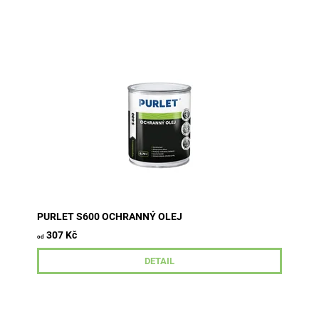
Ochranný olej je určen k ošetření a vytvoření kvalitní
hydrofobní ochrany měkkého i tvrdého dřeva
vystaveného povětrnostním...
PURLET S600 OCHRANNÝ OLEJ
307 Kč
od
DETAIL