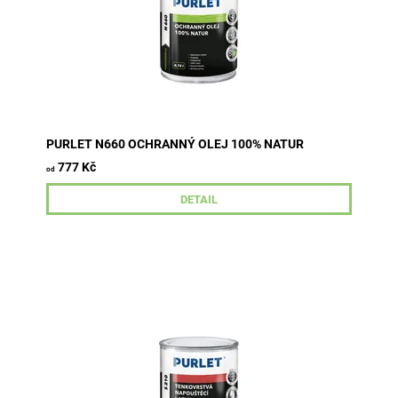
PURLET N660 OCHRANNÝ OLEJ 100% NATUR
777 Kč
od
DETAIL
Tenkovrstvá lazura je určena k ochranným lazurovacím
nátěrům měkkého i tvrdého dřeva, vystaveného
povětrnostním vlivům i k...