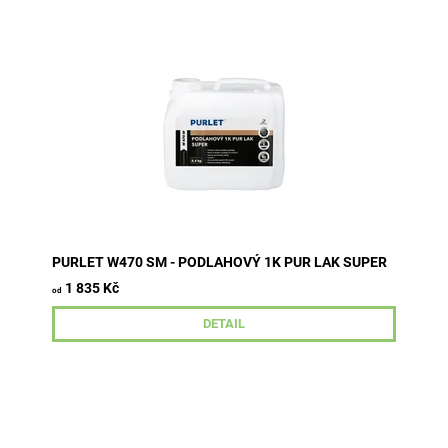
Jednosložkový polyuretanový lak na vodní bázi pro
středně a silně namáhané dřevěné podlahy v
interiérech. Vhodný pro exotická a...
PURLET W470 SM - PODLAHOVÝ 1K PUR LAK SUPER
1 835 Kč
od
DETAIL
Transparentní ochranný olej s voskem k vrchním