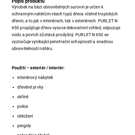
Popis produktu
Výrobek na bázi obnovitelných surovin je určen k
ochranným nátěrům všech typů dřeva včetně tropických
dřevin, a to jak v interiérech, tak v exteriérech. PURLET N
650 propůjčuje dřevu vysoce dekorativní vzhled, odpuzuje
vodu a povrch zůstává prodyšný. PURLET N 650 se
vyznačuje vynikající penetrační schopností a snadnou
obnovitelností nátěru.
Použití – exteriér / interiér:
interiérový nábytek
dřevěné prvky
skříně
police
obložení
pergoly