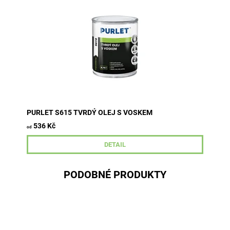
nátěrům všech typů standardně používaných dřevin
včetně dřevin tropických v...
PURLET S615 TVRDÝ OLEJ S VOSKEM
536 Kč
od
DETAIL
PODOBNÉ PRODUKTY
Lazura je určena k dlouhodobým ochranným
barevným, polotransparentním nátěrům měkkého i