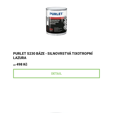
tvrdého dřeva vystaveného povětrnostním...
PURLET S230 BÁZE - SILNOVRSTVÁ TIXOTROPNÍ
LAZURA
498 Kč
od
DETAIL
Terasový olej je určen k ochranným nátěrům všech typů
dřeva včetně tropických dřevin, vystaveného
povětrnostním vlivům i k...