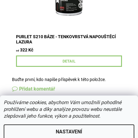
PURLET S210 BÁZE - TENKOVRSTVÁ NAPOUŠTĚCÍ
LAZURA
322 Kč
od
DETAIL
Buďte první, kdo napíše příspěvek k této položce.
Přidat komentář
Používáme cookies, abychom Vám umožnili pohodlné
prohlížení webu a díky analýze provozu webu neustále
zlepšovali jeho funkce, výkon a použitelnost.
2026 © centrumdreva.cz, všechna práva vyhrazena
Upravit
nastavení cookies
NASTAVENÍ
Vytvořil Shoptet