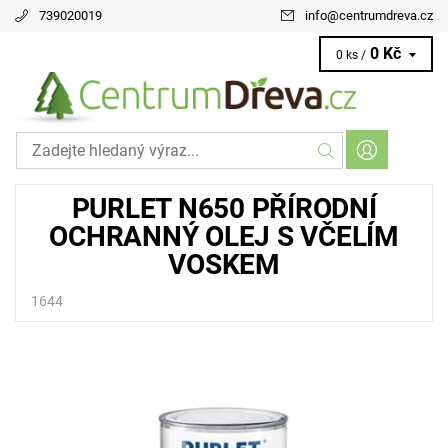
739020019
info
@
centrumdreva.cz
0 Kč
0 ks /
PURLET N650 PŘÍRODNÍ
OCHRANNÝ OLEJ S VČELÍM
VOSKEM
1644