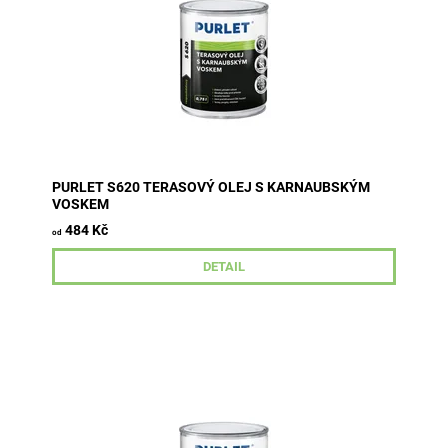
PURLET S620 TERASOVÝ OLEJ S KARNAUBSKÝM
VOSKEM
484 Kč
od
DETAIL
Ochranný olej je určen k vytvoření hydrofobní ochrany
všech typů dřeva včetně tropických dřevin vystaveného
povětrnostním...