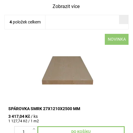
Zobrazit více
4
položek celkem
NOVINKA
tloušťka 27 mm šířka 1210 mm délka 2500 mm průběžná
lamela kvalita A/B
SPÁROVKA SMRK 27X1210X2500 MM
3 417,04 Kč
/ ks
1 127,74 Kč / 1 m2