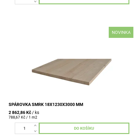
NOVINKA
tloušťka 18 mm šířka 1210 mm délka 3000 mm průběžná
lamela kvalita A/B
SPÁROVKA SMRK 18X1230X3000 MM
2 862,86 Kč
/ ks
788,67 Kč / 1 m2