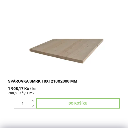
tloušťka 18 mm šířka 1210 mm délka 2000 mm průběžná
lamela kvalita A/B
SPÁROVKA SMRK 18X1210X2000 MM
1 908,17 Kč
/ ks
788,50 Kč / 1 m2