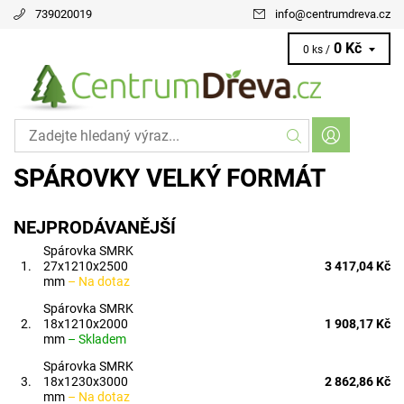
739020019
info
@
centrumdreva.cz
0 Kč
0 ks /
SPÁROVKY VELKÝ FORMÁT
NEJPRODÁVANĚJŠÍ
Spárovka SMRK
1.
27x1210x2500
3 417,04 Kč
mm
–
Na dotaz
Spárovka SMRK
2.
18x1210x2000
1 908,17 Kč
mm
–
Skladem
Spárovka SMRK
3.
18x1230x3000
2 862,86 Kč
mm
–
Na dotaz