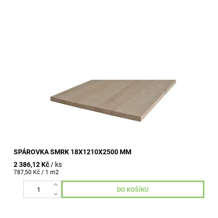
tloušťka 18 mm šířka 1210 mm délka 2500 mm průběžná
lamela kvalita A/B
SPÁROVKA SMRK 18X1210X2500 MM
2 386,12 Kč
/ ks
787,50 Kč / 1 m2