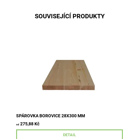
SOUVISEJÍCÍ PRODUKTY
tloušťka 28 mm šířka 300 mm délky 800-2500 mm
průběžná lamela kvalita A/B
SPÁROVKA BOROVICE 28X300 MM
275,88 Kč
od
DETAIL