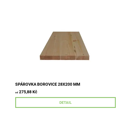
tloušťka 28 mm šířka 200 mm délky 800-2500 mm
průběžná lamela kvalita A/B
SPÁROVKA BOROVICE 28X200 MM
275,88 Kč
od
DETAIL