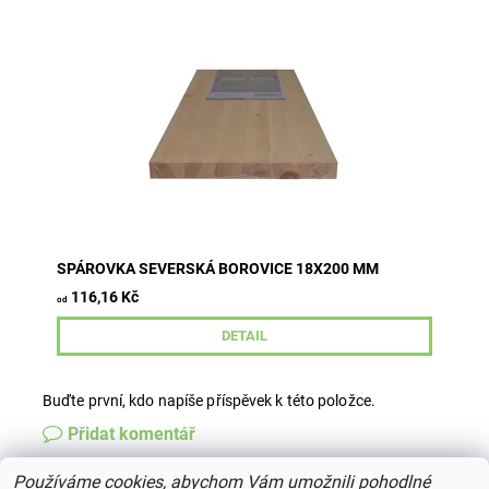
tloušťka 18 mm šířka 200 mm délky 800-2500 mm
průběžná lamela kvalita A/B
SPÁROVKA SEVERSKÁ BOROVICE 18X200 MM
116,16 Kč
od
DETAIL
Buďte první, kdo napíše příspěvek k této položce.
Přidat komentář
Používáme cookies, abychom Vám umožnili pohodlné