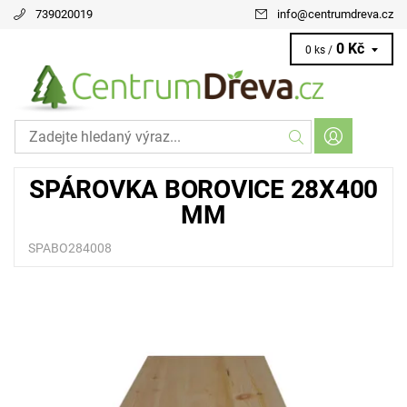
739020019
info
@
centrumdreva.cz
0 Kč
0 ks /
SPÁROVKA BOROVICE 28X400
MM
SPABO284008