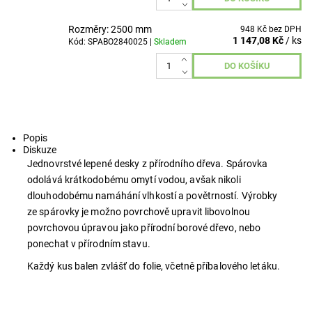
Rozměry: 2500 mm
948 Kč bez DPH
1 147,08 Kč
/ ks
Kód: SPABO2840025 |
Skladem
Popis
Diskuze
Jednovrstvé lepené desky z přírodního dřeva. Spárovka
odolává krátkodobému omytí vodou, avšak nikoli
dlouhodobému namáhání vlhkostí a povětrností. Výrobky
ze spárovky je možno povrchově upravit libovolnou
povrchovou úpravou jako přírodní borové dřevo, nebo
ponechat v přírodním stavu.
Každý kus balen zvlášť do folie, včetně příbalového letáku.