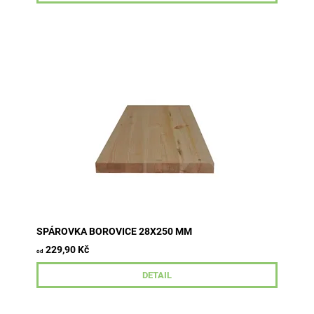
tloušťka 28 mm šířka 250 mm délky 800-2500 mm
průběžná lamela kvalita A/B
SPÁROVKA BOROVICE 28X250 MM
229,90 Kč
od
DETAIL