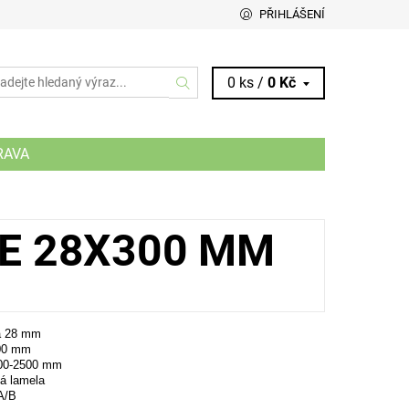
PŘIHLÁŠENÍ
0 ks /
0 Kč
RAVA
E 28X300 MM
a 28 mm
300 mm
800-2500 mm
á lamela
 A/B