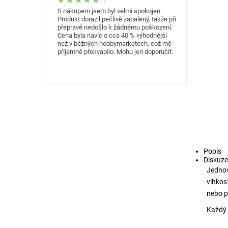
S nákupem jsem byl velmi spokojen.
Produkt dorazil pečlivě zabalený, takže při
přepravě nedošlo k žádnému poškození.
Cena byla navíc o cca 40 % výhodnější
než v běžných hobbymarketech, což mě
příjemně překvapilo. Mohu jen doporučit.
Popis
Diskuze
Jednov
vlhkos
nebo p
Každý 