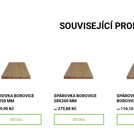
SOUVISEJÍCÍ PR
šťka 28 mm šířka 250
tloušťka 28 mm šířka 200
tloušťka
délky 800-2500 mm
mm délky 800-2500 mm
mm délk
ěžná lamela kvalita
průběžná lamela kvalita
průběžná 
A/B
A/B
ROVKA BOROVICE
SPÁROVKA BOROVICE
SPÁROV
250 MM
28X200 MM
BOROVIC
9,90 Kč
275,88 Kč
116,16
od
od
DETAIL
DETAIL