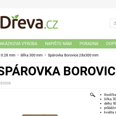
AKÁZKOVÁ VÝROBA
NAPIŠTE NÁM
PORADNA
DOP
 tl.28 mm
šířka 300 mm
Spárovka Borovice 28x300 mm
SPÁROVKA BOROVIC
283008
tloušťk
šířka 
délky 
průběžn
kvalita