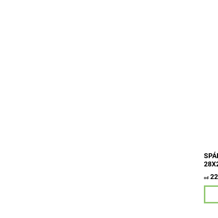
tlou
mm 
průb
A/B
SPÁ
28X
22
od