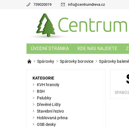
739020019
info
@
centrumdreva.cz
ÚVODNÍ STRÁNKA
KDE NÁS NAJDETE
Z
Spárovky
Spárovky borovice
Spárovky balené
KATEGORIE
KVH hranoly
BSH
SPABO
Palubky
Dřevěné Lišty
Stavební řezivo
Hoblovaná prkna
OSB desky