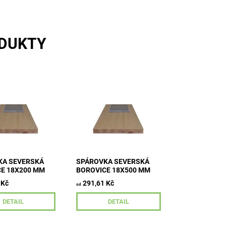
ODUKTY
 18 mm šířka 200
tloušťka 18 mm šířka 500
y 800-2500 mm
mm délky 800-2500 mm
lamela kvalita
průběžná lamela kvalita
A/B
KA SEVERSKÁ
SPÁROVKA SEVERSKÁ
E 18X200 MM
BOROVICE 18X500 MM
 Kč
291,61 Kč
od
DETAIL
DETAIL