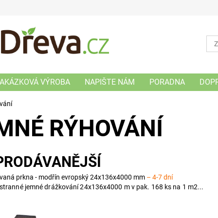
AKÁZKOVÁ VÝROBA
NAPIŠTE NÁM
PORADNA
DOP
vání
MNÉ RÝHOVÁNÍ
PRODÁVANĚJŠÍ
vaná prkna - modřín evropský 24x136x4000 mm
–
4-7 dní
stranné jemné drážkování 24x136x4000 m v pak. 168 ks na 1 m2...
anné jemné