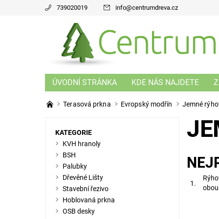
739020019
info
@
centrumdreva.cz
ÚVODNÍ STRÁNKA
KDE NÁS NAJDETE
Z
Terasová prkna
Evropský modřín
Jemné rýho
JE
KATEGORIE
KVH hranoly
BSH
NEJ
Palubky
Dřevěné Lišty
Rýho
1.
obou
Stavební řezivo
Hoblovaná prkna
OSB desky
oboustr