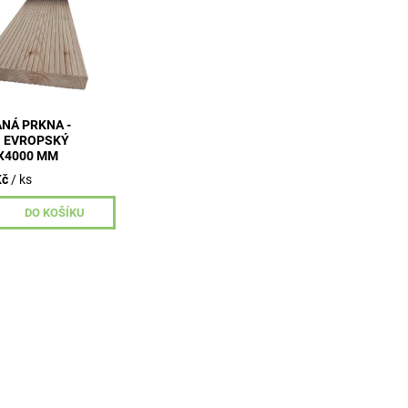
ání 24x136x4000 m
68 ks na 1 m2 terasy
35 bm terasových
NÁ PRKNA -
 EVROPSKÝ
X4000 MM
Kč
/ ks