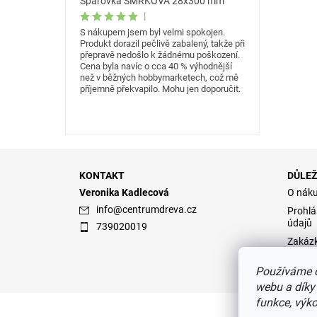
Spárovka SMRKOVÁ 28x300 mm
|
S nákupem jsem byl velmi spokojen.
Produkt dorazil pečlivě zabalený, takže při
přepravě nedošlo k žádnému poškození.
Cena byla navíc o cca 40 % výhodnější
než v běžných hobbymarketech, což mě
příjemně překvapilo. Mohu jen doporučit.
KONTAKT
DŮLEŽ
Veronika Kadlecová
O nák
info
@
centrumdreva.cz
Prohlá
údajů
739020019
Zakáz
Obcho
Používáme c
webu a díky
funkce, výko