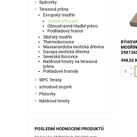
drážkov
Spárovky
v pak. 1
Terasová prkna
= cca 7,
Evropský modřín
prken
Jemné rýhování
Oboustranně hladké prkno
Podkladový hranol
Sibiřský modřín
Thermoborovice
RÝHOVA
Massaranduba exotická dřevina
MODŘÍN
Garapa exotická dřevina
24X136
Severská Borovice
498,52 
Natěrové hmoty na terasová
prkna
Pokladové hranoly
WPC Terasy
schodové stupně
Plotovky
Nátěrové hmoty
POSLEDNÍ HODNOCENÍ PRODUKTŮ