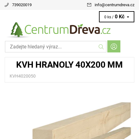
739020019
info
@
centrumdreva.cz
0 Kč
0 ks /
KVH HRANOLY 40X200 MM
KVH4020050