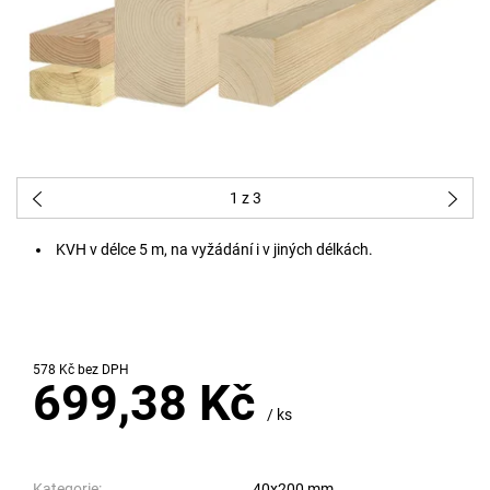
1
z 3
KVH v délce 5 m, na vyžádání i v jiných délkách.
578 Kč bez DPH
699,38 Kč
/ ks
Kategorie:
40x200 mm