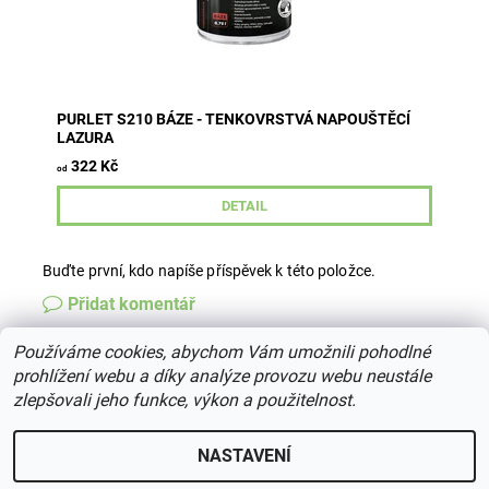
PURLET S210 BÁZE - TENKOVRSTVÁ NAPOUŠTĚCÍ
LAZURA
322 Kč
od
DETAIL
Buďte první, kdo napíše příspěvek k této položce.
Přidat komentář
Používáme cookies, abychom Vám umožnili pohodlné
prohlížení webu a díky analýze provozu webu neustále
zlepšovali jeho funkce, výkon a použitelnost.
2026 © centrumdreva.cz, všechna práva vyhrazena
Upravit
nastavení cookies
NASTAVENÍ
Vytvořil Shoptet