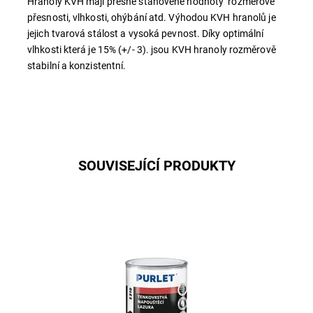
Hranoly KVH mají přesně stanovené hodnoty rozměrové
přesnosti, vlhkosti, ohýbání atd. Výhodou KVH hranolů je
jejich tvarová stálost a vysoká pevnost. Díky optimální
vlhkosti která je 15% (+/- 3). jsou KVH hranoly rozměrově
stabilní a konzistentní.
SOUVISEJÍCÍ PRODUKTY
Tenkovrstvá lazura je určena k ochranným lazurovacím
nátěrům měkkého i tvrdého dřeva, vystaveného
povětrnostním vlivům i k...