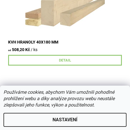
KVH HRANOLY 40X180 MM
508,20 Kč
/ ks
od
DETAIL
Používáme cookies, abychom Vám umožnili pohodlné
prohlížení webu a díky analýze provozu webu neustále
zlepšovali jeho funkce, výkon a použitelnost.
2026 © centrumdreva.cz, všechna práva vyhrazena
Upravit
nastavení cookies
NASTAVENÍ
Vytvořil Shoptet