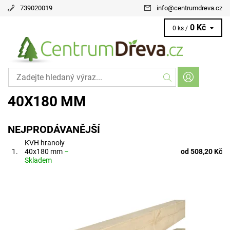
739020019
info
@
centrumdreva.cz
0 Kč
0 ks /
40X180 MM
NEJPRODÁVANĚJŠÍ
KVH hranoly
1.
40x180 mm
–
od 508,20 Kč
Skladem
KVH v délce 5 m