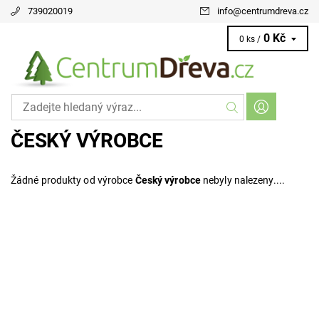
739020019
info
@
centrumdreva.cz
0 Kč
0 ks /
ČESKÝ VÝROBCE
Žádné produkty od výrobce
Český výrobce
nebyly nalezeny....