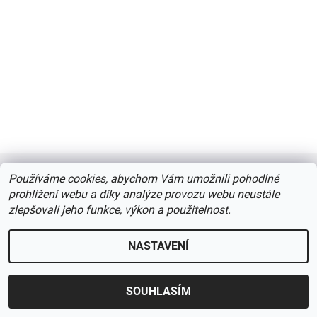
Používáme cookies, abychom Vám umožnili pohodlné
prohlížení webu a díky analýze provozu webu neustále
2026 © centrumdreva.cz, všechna práva vyhrazena
Upravit
zlepšovali jeho funkce, výkon a použitelnost.
nastavení cookies
Vytvořil Shoptet
NASTAVENÍ
Podle zákona o evidenci tržeb je prodávající povinen vystavit kupujícímu účtenku.
Zároveň je povinen zaevidovat přijatou tržbu u správce daně online; v případě
SOUHLASÍM
technického výpadku pak nejpozději do 48 hodin.