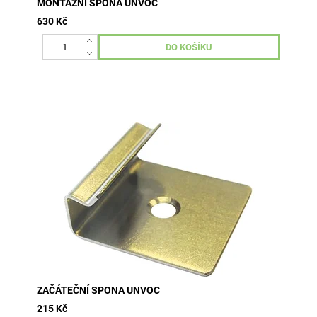
MONTÁŽNÍ SPONA UNVOC
630 Kč
nerezová ocel 1bal/20 kusů uchycení prvních WPC
terasových prken při pokládce
ZAČÁTEČNÍ SPONA UNVOC
215 Kč