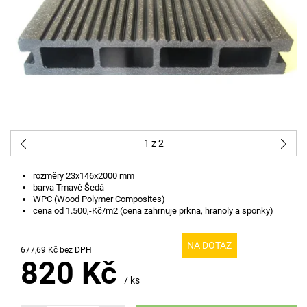
1
z 2
rozměry 23x146x2000 mm
barva Tmavě
Šedá
WPC (Wood Polymer Composites)
cena od 1.500,-Kč/m2 (cena zahrnuje prkna, hranoly a sponky)
NA DOTAZ
677,69 Kč bez DPH
820 Kč
/ ks