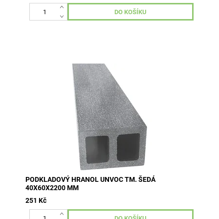
rozměry 40x60x2200 mm barva Šedá WPC (kompozitní
materiál ze dřeva a umělé hmoty) cena od 1.500,-m2
(cena zahrnuje prkna,...
PODKLADOVÝ HRANOL UNVOC TM. ŠEDÁ
40X60X2200 MM
251 Kč