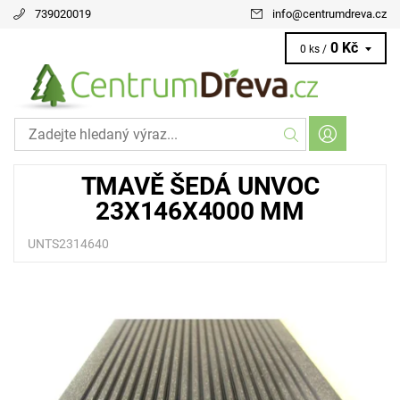
739020019
info
@
centrumdreva.cz
0 Kč
0 ks /
TMAVĚ ŠEDÁ UNVOC
23X146X4000 MM
UNTS2314640