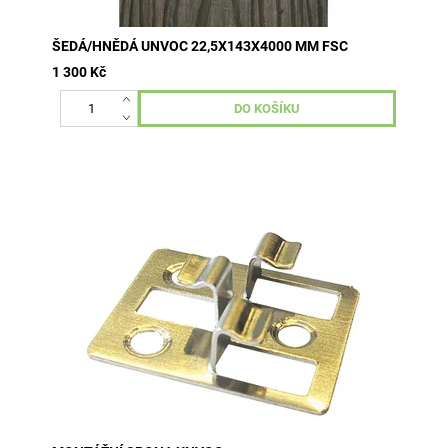
ŠEDÁ/HNĚDÁ UNVOC 22,5X143X4000 MM FSC
1 300 Kč
nerezová ocel 1bal/50 kusů spojování WPC terasových
prken při pokládce