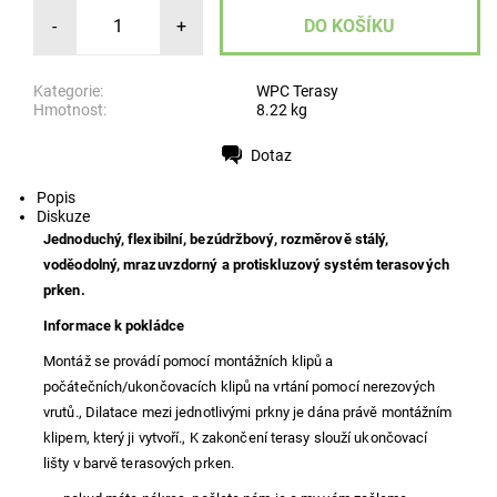
-
+
Kategorie:
WPC Terasy
Hmotnost:
8.22 kg
Dotaz
Tisk
Popis
Diskuze
Jednoduchý, flexibilní, bezúdržbový, rozměrově stálý,
voděodolný, mrazuvzdorný a protiskluzový systém terasových
prken.
Informace k pokládce
Montáž se provádí pomocí montážních klipů a
počátečních/ukončovacích klipů na vrtání pomocí nerezových
vrutů., Dilatace mezi jednotlivými prkny je dána právě montážním
klipem, který ji vytvoří., K zakončení terasy slouží ukončovací
lišty v barvě terasových prken.