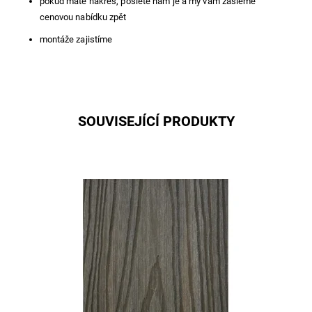
pokud máte nákres, pošlete nám je a my vám zašleme
cenovou nabídku zpět
montáže zajistíme
SOUVISEJÍCÍ PRODUKTY
rozměry 22,5x143x4000 mm barva Šedá/Hnědá WPC
(Wood Polymer Composites) od 1.500,-m2 (cena
zahrnuje prkna, hranoly...