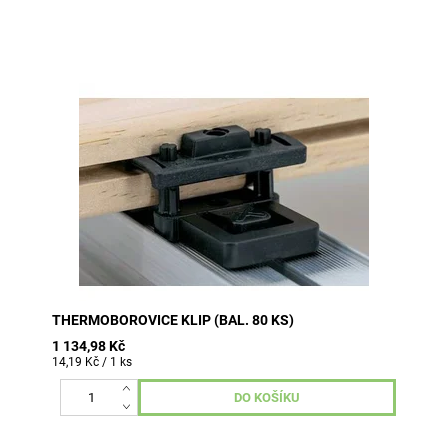
klip balení = 80 ks (včetně vrutů 4,8x47 mm) na 1 m2
terasy je zapotřebí cca 25 ks pokud máte nákres,
pošlete nám je a my...
THERMOBOROVICE KLIP (BAL. 80 KS)
1 134,98 Kč
14,19 Kč / 1 ks