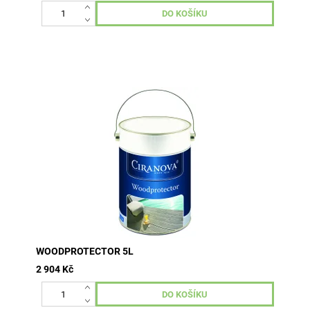
olej na dřevěné terasy z exotických dřevin obsah balení
5L vydatnost 1L = cca 5-10 m2
WOODPROTECTOR 5L
2 904 Kč