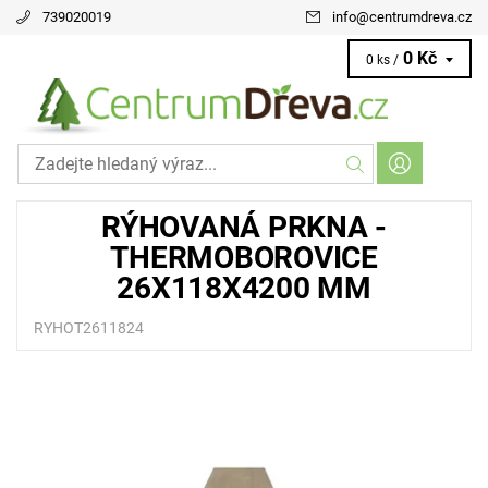
739020019
info
@
centrumdreva.cz
0 Kč
0 ks /
RÝHOVANÁ PRKNA -
THERMOBOROVICE
26X118X4200 MM
RYHOT2611824