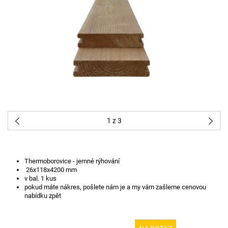
1
z 3
Thermoborovice - jemné rýhování
26x118x4200 mm
v bal. 1 kus
pokud máte nákres, pošlete nám je a my vám zašleme cenovou
nabídku zpět