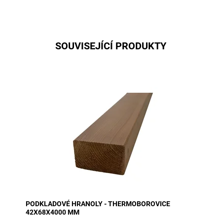
SOUVISEJÍCÍ PRODUKTY
Thermoborovice podkladový hranol 42x68x4000 mm v
bal. 1 kus pokud máte nákres, pošlete nám je a my vám
zašleme cenovou...
PODKLADOVÉ HRANOLY - THERMOBOROVICE
42X68X4000 MM