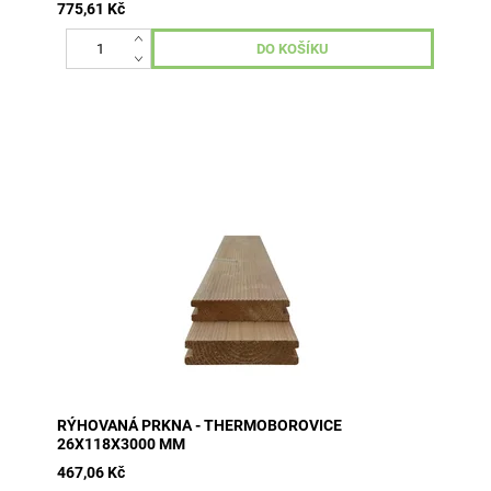
775,61 Kč
Thermoborovice - jemné rýhování 26x118x3000 mm v
bal. 1 kus pokud máte nákres, pošlete nám je a my vám
zašleme cenovou...
RÝHOVANÁ PRKNA - THERMOBOROVICE
26X118X3000 MM
467,06 Kč