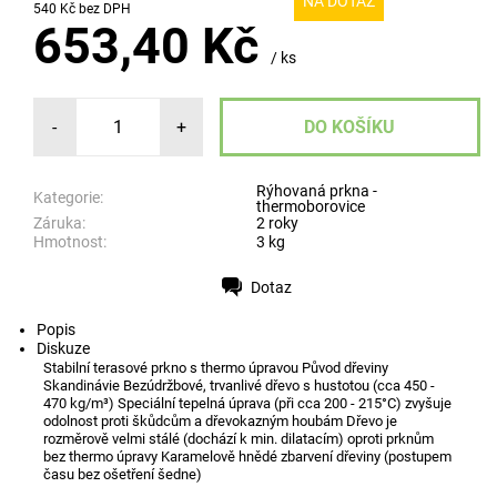
NA DOTAZ
540 Kč bez DPH
653,40 Kč
/ ks
-
+
Rýhovaná prkna -
Kategorie:
thermoborovice
Záruka:
2 roky
Hmotnost:
3 kg
Dotaz
Tisk
Popis
Diskuze
Stabilní terasové prkno s thermo úpravou Původ dřeviny
Skandinávie Bezúdržbové, trvanlivé dřevo s hustotou (cca 450 -
470 kg/m³) Speciální tepelná úprava (při cca 200 - 215°C) zvyšuje
odolnost proti škůdcům a dřevokazným houbám Dřevo je
rozměrově velmi stálé (dochází k min. dilatacím) oproti prknům
bez thermo úpravy Karamelově hnědé zbarvení dřeviny (postupem
času bez ošetření šedne)