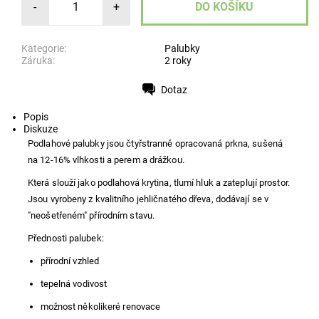
-
+
Kategorie:
Palubky
Záruka:
2 roky
Dotaz
Tisk
Popis
Diskuze
Podlahové palubky jsou čtyřstranně opracovaná prkna, sušená
na 12-16% vlhkosti a perem a drážkou.
Která slouží jako podlahová krytina, tlumí hluk a zateplují prostor.
Jsou vyrobeny z kvalitního jehličnatého dřeva, dodávají se v
"neošetřeném" přírodním stavu.
Přednosti palubek:
přírodní vzhled
tepelná vodivost
možnost několikeré renovace