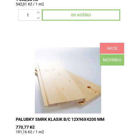
542,01 Kč / 1 m2
AKCE
10 ks v balení (4,03 m2)
NOVINKA
PALUBKY SMRK KLASIK B/C 12X96X4200 MM
770,77 Kč
191,16 Kč / 1 m2