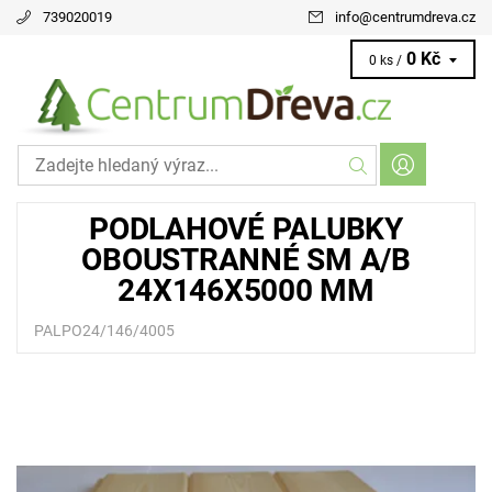
739020019
info
@
centrumdreva.cz
0 Kč
0 ks /
PODLAHOVÉ PALUBKY
OBOUSTRANNÉ SM A/B
24X146X5000 MM
PALPO24/146/4005