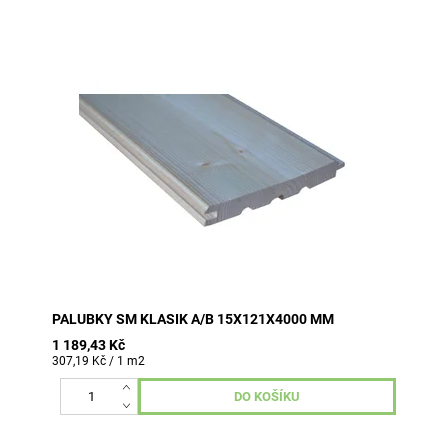
8 ks v balení (3,872 m2)
PALUBKY SM KLASIK A/B 15X121X4000 MM
1 189,43 Kč
307,19 Kč / 1 m2