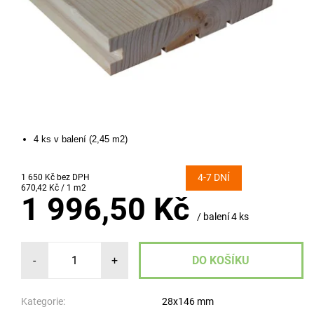
4 ks v balení (2,45 m2)
4-7 DNÍ
1 650 Kč bez DPH
670,42 Kč / 1 m2
1 996,50 Kč
/ balení 4 ks
-
+
Kategorie:
28x146 mm