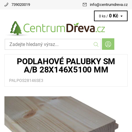
739020019
info
@
centrumdreva.cz
0 Kč
0 ks /
PODLAHOVÉ PALUBKY SM
A/B 28X146X5100 MM
PALPOS28146SE3