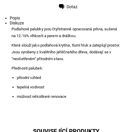
Dotaz
Tisk
Popis
Diskuze
Podlahové palubky jsou čtyřstranně opracovaná prkna, sušená
na 12-16% vlhkosti a perem a drážkou.
Která slouží jako podlahová krytina, tlumí hluk a zateplují prostor.
Jsou vyrobeny z kvalitního jehličnatého dřeva, dodávají se v
"neošetřeném" přírodním stavu.
Přednosti palubek:
přírodní vzhled
tepelná vodivost
možnost několikeré renovace
SOUVISEJÍCÍ PRODUKTY