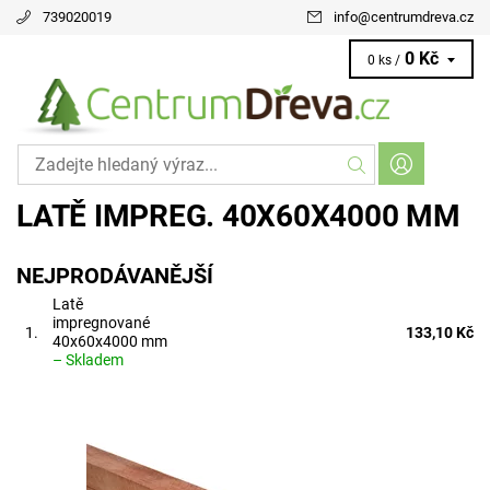
739020019
info
@
centrumdreva.cz
0 Kč
0 ks /
LATĚ IMPREG. 40X60X4000 MM
NEJPRODÁVANĚJŠÍ
Latě
impregnované
1.
133,10 Kč
40x60x4000 mm
–
Skladem
latě mají poměrně široké uplatnění. nosné konstrukce střešní
krytiny podkladové rošty pod podlahy, fasádní profily...